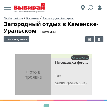
Места и события Каменска-Уральского
/
/
Выбирай.ру
Каталог
Загородный отдых
Загородный отдых в Каменске-
Уральском
​1 компания
Тип заведения
Площадка фестиваля «По барабану»
Парк
Каменск-Уральский, Свердловская обл., Каменский городской округ, Сорочье поле