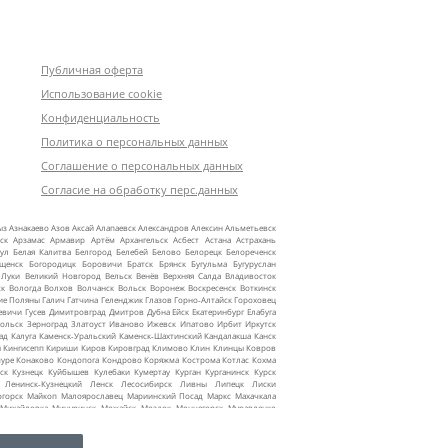
Публичная оферта
Использование cookie
Конфиденциальность
Политика о персональных данных
Соглашение о персональных данных
Согласие на обработку перс.данных
ыз
Азнакаево
Азов
Аксай
Алапаевск
Александров
Алексин
Альметьевск
ск
Арзамас
Армавир
Артём
Архангельск
Асбест
Астана
Астрахань
ул
Белая Калитва
Белгород
Белебей
Белово
Белорецк
Белореченск
ещенск
Богородицк
Боровичи
Братск
Брянск
Бугульма
Бугуруслан
 Луки
Великий Новгород
Вельск
Венёв
Верхняя Салда
Владивосток
ск
Вологда
Волхов
Волчанск
Вольск
Воронеж
Воскресенск
Воткинск
ие Поляны
Галич
Гатчина
Геленджик
Глазов
Горно‑Алтайск
Гороховец
евичи
Гусев
Димитровград
Дмитров
Дубна
Ейск
Екатеринбург
Елабуга
ольск
Зерноград
Златоуст
Иваново
Ижевск
Ипатово
Ирбит
Иркутск
ад
Калуга
Каменск‑Уральский
Каменск‑Шахтинский
Кандалакша
Канск
ы
Кингисепп
Кириши
Киров
Кировград
Климово
Клин
Клинцы
Ковров
уре
Конаково
Кондопога
Кондрово
Коряжма
Кострома
Котлас
Кохма
ск
Кузнецк
Куйбышев
Кулебаки
Кумертау
Курган
Курганинск
Курск
Ленинск‑Кузнецкий
Ленск
Лесосибирск
Ливны
Липецк
Лиски
огорск
Майкоп
Малоярославец
Мариинский Посад
Маркс
Махачкала
Михайловка
Мичуринск
Можайск
Моздок
Мончегорск
Муравленко
жные Челны
Надым
Назарово
Нальчик
Наро‑Фоминск
Нарьян‑Мар
текамск
Нефтеюганск
Нижневартовск
Нижнекамск
Нижнеудинск
инск
Новороссийск
Новосибирск
Ноябрьск
Нягань
Октябрьский
Омск