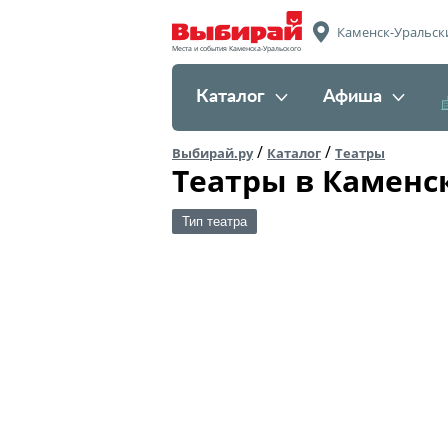
Каменск-Уральск
Места и события Каменска-Уральского
Каталог
Афиша
/
/
Выбирай.ру
Каталог
Театры
Театры в Каменс
Тип театра