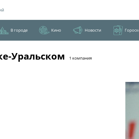
ий
В городе
Кино
Новости
Гороск
ке-Уральском
​1 компания