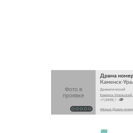
Драма номер
Каменск-Ура
Драматический
Каменск-Уральский,

+7 (3439) 396301
Афиша Драма номер