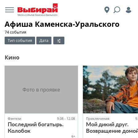
Места и события Каменска-Уральского
Афиша Каменска-Уральского
74 события
Тип события
Дата
Кино
Фэнтези
9.08 - 12.08
Приключения
9
Последний богатырь.
Мой дикий друг.
Колобок
Возвращение домо
6+