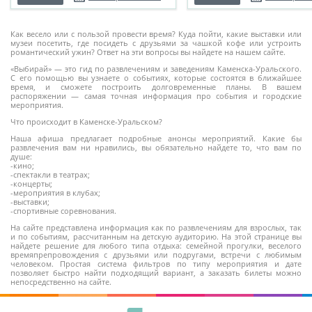
Как весело или с пользой провести время? Куда пойти, какие выставки или
музеи посетить, где посидеть с друзьями за чашкой кофе или устроить
романтический ужин? Ответ на эти вопросы вы найдете на нашем сайте.
«Выбирай» — это гид по развлечениям и заведениям Каменска-Уральского.
С его помощью вы узнаете о событиях, которые состоятся в ближайшее
время, и сможете построить долговременные планы. В вашем
распоряжении — самая точная информация про события и городские
мероприятия.
Что происходит в Каменске-Уральском?
Наша афиша предлагает подробные анонсы мероприятий. Какие бы
развлечения вам ни нравились, вы обязательно найдете то, что вам по
душе:
-кино;
-спектакли в театрах;
-концерты;
-мероприятия в клубах;
-выставки;
-спортивные соревнования.
На сайте представлена информация как по развлечениям для взрослых, так
и по событиям, рассчитанным на детскую аудиторию. На этой странице вы
найдете решение для любого типа отдыха: семейной прогулки, веселого
времяпрепровождения с друзьями или подругами, встречи с любимым
человеком. Простая система фильтров по типу мероприятия и дате
позволяет быстро найти подходящий вариант, а заказать билеты можно
непосредственно на сайте.