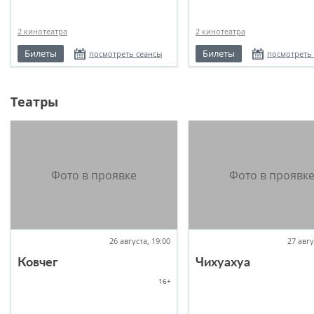
2 кинотеатра
2 кинотеатра
Билеты
Билеты
посмотреть сеансы
посмотреть
Театры
26 августа, 19:00
27 авгу
Ковчег
Чихуахуа
16+