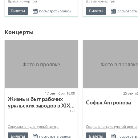
Драма номер три
Драма номер три
Билеты
Билеты
посмотреть сеансы
посмотреть
Концерты
17 сентября, 18:00
25 сентя
Жизнь и быт рабочих
Софья Антропова
уральских заводов в XIX
12+
веке
Социально-культурный центр
Социально-культурный центр
Билеты
Билеты
посмотреть сеансы
посмотреть